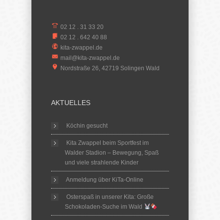
02 12 . 31 33 20
02 12 . 642 40 88
kita-zwappel.de
mail@kita-zwappel.de
Nordstraße 26, 42719 Solingen Wald
AKTUELLES
Köchin gesucht
Kita Zwappel beim Sportfest im
Walder Stadion – Bewegung, Spaß
und viele strahlende Kinder
Anmeldung über KiTa-Online
Osterspaß in unserer Kita: Große
Schokoladen-Suche im Wald