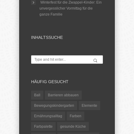
Winterfest für die Zwappel-Kinder: Ein
unvergesslicher Vormittag für die
ganze Familie
INHALTSSUCHE
HÄUFIG GESUCHT
Ball
Barrieren abbauen
Bewegungskindergarten
Elemente
Ernährungsalltag
Farben
Farbpalette
gesunde Küche