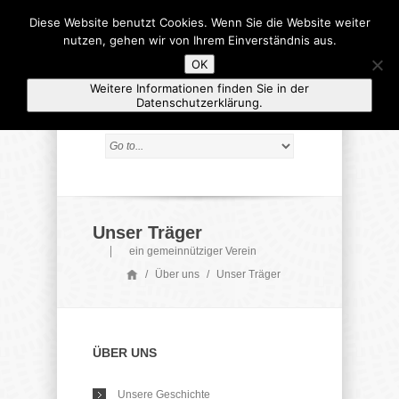
Diese Website benutzt Cookies. Wenn Sie die Website weiter
nutzen, gehen wir von Ihrem Einverständnis aus.
OK
Weitere Informationen finden Sie in der
Datenschutzerklärung.
Unser Träger
ein gemeinnütziger Verein
/
Über uns
/
Unser Träger
ÜBER UNS
Unsere Geschichte