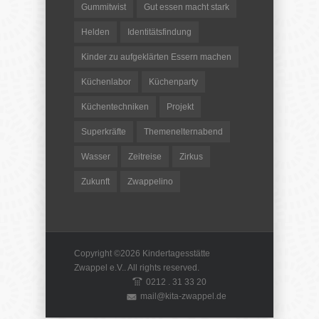
Gummitwist
Gut essen macht stark
Helden
Identitätsfindung
Kinder zu aufgeklärten Essern machen
Küchenlabor
Küchenparty
Küchentechniken
Projekt
Superkräfte
Themenelternabend
Wasser
Zeitreise
Zirkus
Zukunft
Zwappelino
Copyright ©2026
Kindertagesstätte
Zwappel e.V.
. All rights reserved.
0212 . 31 33 20
mail@kita-zwappel.de