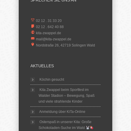
SPRECHEN SIE UNS AN
02 12 . 31 33 20
02 12 . 642 40 88
kita-zwappel.de
mail@kita-zwappel.de
Nordstraße 26, 42719 Solingen Wald
AKTUELLES
Köchin gesucht
Kita Zwappel beim Sportfest im
Walder Stadion – Bewegung, Spaß
und viele strahlende Kinder
Anmeldung über KiTa-Online
Osterspaß in unserer Kita: Große
Schokoladen-Suche im Wald