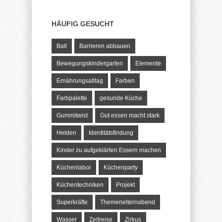
HÄUFIG GESUCHT
Ball
Barrieren abbauen
Bewegungskindergarten
Elemente
Ernährungsalltag
Farben
Farbpalette
gesunde Küche
Gummitwist
Gut essen macht stark
Helden
Identitätsfindung
Kinder zu aufgeklärten Essern machen
Küchenlabor
Küchenparty
Küchentechniken
Projekt
Superkräfte
Themenelternabend
Wasser
Zeitreise
Zirkus