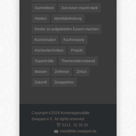
Gummitwist
Gut essen macht stark
Helden
Identitätsfindung
Kinder zu aufgeklärten Essern machen
Küchenlabor
Küchenparty
Küchentechniken
Projekt
Superkräfte
Themenelternabend
Wasser
Zeitreise
Zirkus
Zukunft
Zwappelino
Copyright ©2026
Kindertagesstätte
Zwappel e.V.
. All rights reserved.
0212 . 31 33 20
mail@kita-zwappel.de