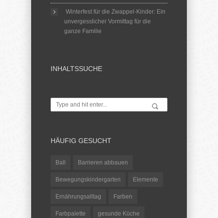
Winterfest für die Zwappel-Kinder: Ein
unvergesslicher Vormittag für die
ganze Familie
INHALTSSUCHE
HÄUFIG GESUCHT
Ball
Barrieren abbauen
Bewegungskindergarten
Elemente
Ernährungsalltag
Farben
Farbpalette
gesunde Küche