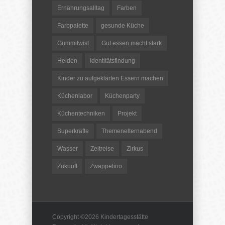
Ernährungsalltag
Farben
Farbpalette
gesunde Küche
Gummitwist
Gut essen macht stark
Helden
Identitätsfindung
Kinder zu aufgeklärten Essern machen
Küchenlabor
Küchenparty
Küchentechniken
Projekt
Superkräfte
Themenelternabend
Wasser
Zeitreise
Zirkus
Zukunft
Zwappelino
Copyright ©2026
Kindertagesstätte