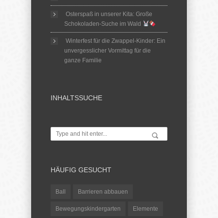
Osterspaß in unserer Kita: Große
Schokoladen-Suche im Wald
Winterfest für die Zwappel-Kinder: Ein
unvergesslicher Vormittag für die
ganze Familie
INHALTSSUCHE
HÄUFIG GESUCHT
Ball
Barrieren abbauen
Bewegungskindergarten
Elemente