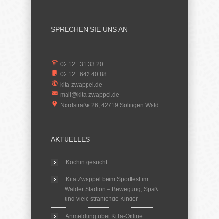
SPRECHEN SIE UNS AN
02 12 . 31 33 20
02 12 . 642 40 88
kita-zwappel.de
mail@kita-zwappel.de
Nordstraße 26, 42719 Solingen Wald
AKTUELLES
Köchin gesucht
Kita Zwappel beim Sportfest im
Walder Stadion – Bewegung, Spaß
und viele strahlende Kinder
Anmeldung über KiTa-Online