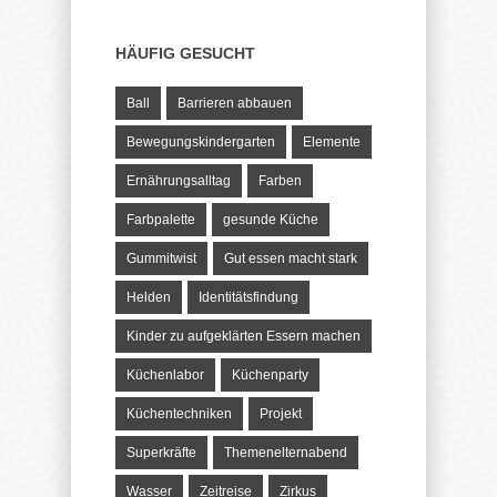
HÄUFIG GESUCHT
Ball
Barrieren abbauen
Bewegungskindergarten
Elemente
Ernährungsalltag
Farben
Farbpalette
gesunde Küche
Gummitwist
Gut essen macht stark
Helden
Identitätsfindung
Kinder zu aufgeklärten Essern machen
Küchenlabor
Küchenparty
Küchentechniken
Projekt
Superkräfte
Themenelternabend
Wasser
Zeitreise
Zirkus